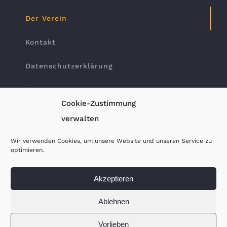
Der Verein
Kontakt
Datenschutzerklärung
Impressum
Cookie-Zustimmung
verwalten
Wir verwenden Cookies, um unsere Website und unseren Service zu
optimieren.
Akzeptieren
Alle Rechte vorbehalten. | Sponsored by
Ablehnen
webpen.de
-
Webdesign Gelsenkirchen
Vorlieben